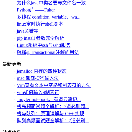
·
为什么java中类名要与文件名一致
·
Python库——Faker
·
多线程 condition_variable、wa...
·
linux定时执行shell脚本
·
java关键字
·
pip install 参数完全解析
·
Linux系统中ssh与sshd服务
·
解释@Transactional注解的用法
最新更新
·
jemalloc 内存的四种状态
·
mac 卸载搜狗输入法
·
Vim查看文本中空格和制表符的方法
·
vim如何输入\t制表符
·
Jupyter notebook、有道云笔记...
·
栈高频面试题全解析：7道必刷题...
·
栈与队列：原理详解与 C++ 实现
·
队列高频面试题全解析：7道必刷...