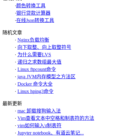
·
颜色转换工具
·
银行贷款计算器
·
在线Json转换工具
随机文章
·
Nginx负载均衡
·
向下取整、向上取整符号
·
为什么需要LVS
·
递归之求数组最大值
·
Linux ftpcount命令
·
java JVM内存模型之方法区
·
Docker 命令大全
·
Linux hping3命令
最新更新
·
mac 卸载搜狗输入法
·
Vim查看文本中空格和制表符的方法
·
vim如何输入\t制表符
·
Jupyter notebook、有道云笔记...