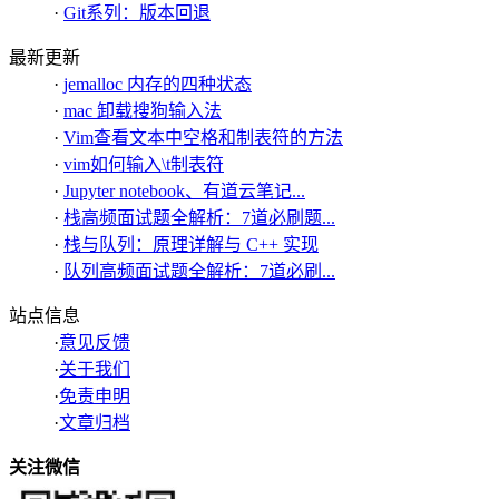
·
Git系列：版本回退
最新更新
·
jemalloc 内存的四种状态
·
mac 卸载搜狗输入法
·
Vim查看文本中空格和制表符的方法
·
vim如何输入\t制表符
·
Jupyter notebook、有道云笔记...
·
栈高频面试题全解析：7道必刷题...
·
栈与队列：原理详解与 C++ 实现
·
队列高频面试题全解析：7道必刷...
站点信息
·
意见反馈
·
关于我们
·
免责申明
·
文章归档
关注微信