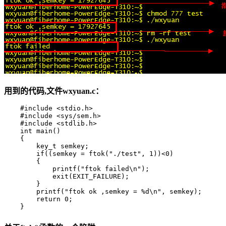
用到的代码,文件wxyuan.c：
    #include <stdio.h>  

    #include <sys/sem.h>  

    #include <stdlib.h>  

    int main()  

    {  

        key_t semkey;  

        if((semkey = ftok("./test", 1))<0)  

        {  

            printf("ftok failed\n");  

            exit(EXIT_FAILURE);  

        }     

        printf("ftok ok ,semkey = %d\n", semkey);  

        return 0;  

    } 