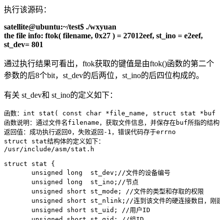
执行该源码：
satellite@ubuntu:~/test$ ./wxyuan
the file info: ftok( filename, 0x27 ) = 27012eef, st_ino = e2eef,
st_dev= 801
通过执行结果可看出，ftok获取的键值是由ftok()函数的第二个
参数的后8个bit，st_dev的后两位，st_ino的后四位构成的。
有关 st_dev和 st_ino的定义如下：
函数：int stat( const char *file_name, struct stat *buf )
函数说明：通过文件名filename，获取文件信息，并保存在buf所指的结构体
返回值：成功执行返回0，失败返回-1，错误代码存于errno

struct stat结构体的定义如下：

/usr/include/asm/stat.h

struct stat {

       unsigned long  st_dev;//文件的设备编号

       unsigned long  st_ino;//节点

       unsigned short st_mode; //文件的类型和存取的权限

       unsigned short st_nlink;//连到该文件的硬连接数目，
       unsigned short st_uid; //用户ID

       unsigned short st_gid; //组ID
