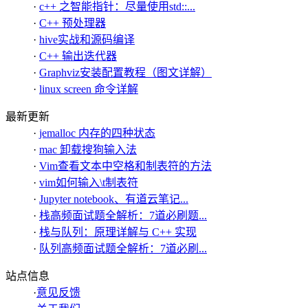
·
c++ 之智能指针：尽量使用std::...
·
C++ 预处理器
·
hive实战和源码编译
·
C++ 输出迭代器
·
Graphviz安装配置教程（图文详解）
·
linux screen 命令详解
最新更新
·
jemalloc 内存的四种状态
·
mac 卸载搜狗输入法
·
Vim查看文本中空格和制表符的方法
·
vim如何输入\t制表符
·
Jupyter notebook、有道云笔记...
·
栈高频面试题全解析：7道必刷题...
·
栈与队列：原理详解与 C++ 实现
·
队列高频面试题全解析：7道必刷...
站点信息
·
意见反馈