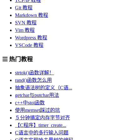
TCP/IP 教程
Git 教程
Markdown 教程
SVN 教程
Vim 教程
Wordpress 教程
VSCode 教程
热门教程
strtok()函数详解！
rand()函数怎么用
抽象语法树的定义（C语...
getchar与putchar用法
c++中stoi函数
使用memset踩过的坑
５分钟搞定内存字节对齐
【C程序】timer_create...
C语言中的多行输入问题