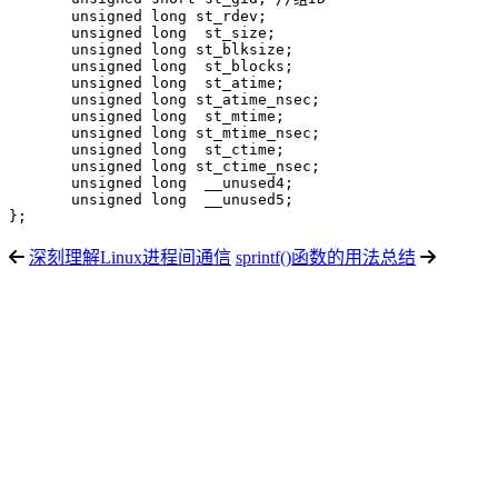
       unsigned long st_rdev; 

       unsigned long  st_size;

       unsigned long st_blksize;

       unsigned long  st_blocks;

       unsigned long  st_atime;

       unsigned long st_atime_nsec;

       unsigned long  st_mtime;

       unsigned long st_mtime_nsec;

       unsigned long  st_ctime;

       unsigned long st_ctime_nsec;

       unsigned long  __unused4;

       unsigned long  __unused5;

};
深刻理解Linux进程间通信
sprintf()函数的用法总结