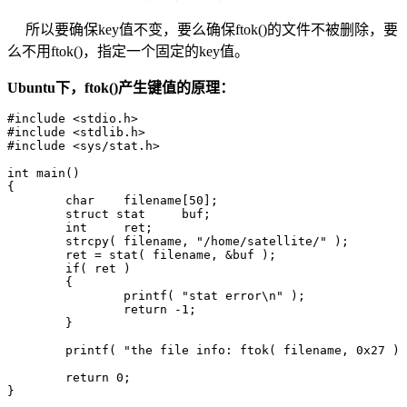
所以要确保key值不变，要么确保ftok()的文件不被删除，要
么不用ftok()，指定一个固定的key值。
Ubuntu下，ftok()产生键值的原理：
#include <stdio.h>       

#include <stdlib.h>  

#include <sys/stat.h>

int main()

{

        char    filename[50];

        struct stat     buf;

        int     ret;

        strcpy( filename, "/home/satellite/" );

        ret = stat( filename, &buf );

        if( ret )

        {

                printf( "stat error\n" );

                return -1;

        }

        printf( "the file info: ftok( filename, 0x27 ) 
        return 0;

}