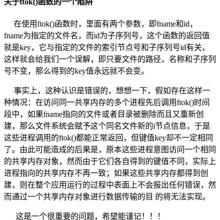
关于ftok()函数的一个陷阱
在使用ftok()函数时，里面有两个参数，即fname和id，
fname为指定的文件名，而id为子序列号，这个函数的返回值
就是key，它与指定的文件的索引节点号和子序列号id有关，
这样就会给我们一个误解，即只要文件的路径，名称和子序列
号不变，那么得到的key值永远就不会变。
事实上，这种认识是错误的，想想一下，假如存在这样一
种情况：在访问同一共享内存的多个进程先后调用ftok()时间
段中，如果fname指向的文件或者目录被删除而且又重新创
建，那么文件系统会赋予这个同名文件新的i节点信息，于是
这些进程调用的ftok()都能正常返回，但键值key却不一定相同
了。由此可能造成的后果是，原本这些进程意图访问一个相同
的共享内存对象，然而由于它们各自得到的键值不同，实际上
进程指向的共享内存不再一致；如果这些共享内存都得到创
建，则在整个应用运行的过程中表面上不会报出任何错误，然
而通过一个共享内存对象进行数据传输的目 的将无法实现。
这是一个很重要的问题，希望能谨记！！！