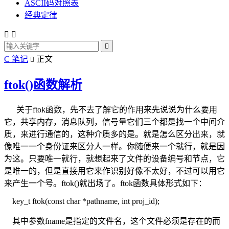
ASCII码对照表
经典定律



C 笔记
正文

ftok()函数解析
关于ftok函数，先不去了解它的作用来先说说为什么要用
它，共享内存，消息队列，信号量它们三个都是找一个中间介
质，来进行通信的，这种介质多的是。就是怎么区分出来，就
像唯一一个身份证来区分人一样。你随便来一个就行，就是因
为这。只要唯一就行，就想起来了文件的设备编号和节点，它
是唯一的，但是直接用它来作识别好像不太好，不过可以用它
来产生一个号。ftok()就出场了。ftok函数具体形式如下：
key_t ftok(const char *pathname, int proj_id);
其中参数fname是指定的文件名，这个文件必须是存在的而