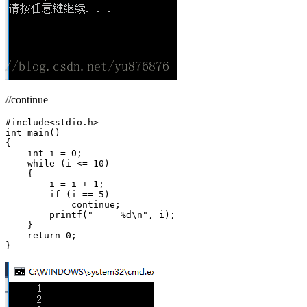
//continue
#include<stdio.h>

int main()

{

    int i = 0;

    while (i <= 10)

    {

        i = i + 1;

        if (i == 5)

            continue;

        printf("     %d\n", i);

    }

    return 0;
