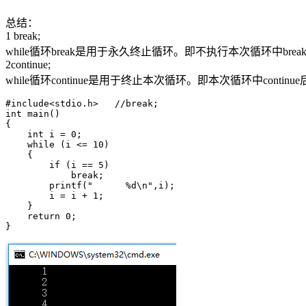
总结：
1 break;
while循环break是用于永久终止循环。即不执行本次循环中br
2continue;
while循环continue是用于终止本次循环。即本次循环中con
#include<stdio.h>   //break;

int main()

{

    int i = 0;

    while (i <= 10)

    {

        if (i == 5)

            break;

        printf("      %d\n",i);

        i = i + 1;

    }

    return 0;

}