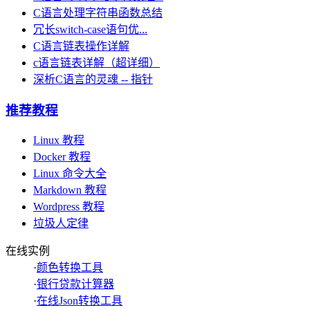
C语言处理字符串函数总结
冗长switch-case语句优...
C语言链表操作详解
c语言链表详解（超详细）
深析C语言的灵魂 -- 指针
推荐教程
Linux 教程
Docker 教程
Linux 命令大全
Markdown 教程
Wordpress 教程
垃圾人定律
在线实例
·
颜色转换工具
·
银行贷款计算器
·
在线Json转换工具