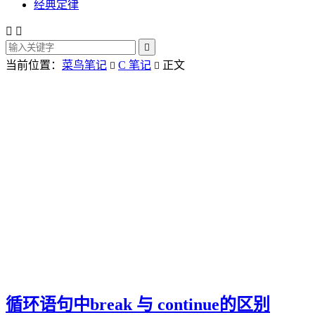
经典定律



当前位置：
菜鸟笔记
C 笔记
正文


循环语句中break 与 continue的区别