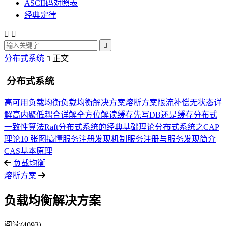
ASCII码对照表
经典定律



分布式系统
正文

分布式系统
高可用
负载均衡
负载均衡解决方案
熔断方案
限流
补偿
无状态详
解
高内聚低耦合详解
全方位解读缓存
先写DB还是缓存
分布式
一致性算法Raft
分布式系统的经典基础理论
分布式系统之CAP
理论
10 张图搞懂服务注册发现机制
服务注册与服务发现简介
CAS基本原理
负载均衡
熔断方案
负载均衡解决方案
阅读(4093)