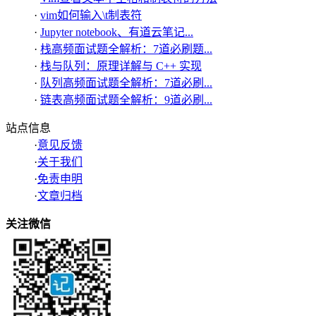
·
vim如何输入\t制表符
·
Jupyter notebook、有道云笔记...
·
栈高频面试题全解析：7道必刷题...
·
栈与队列：原理详解与 C++ 实现
·
队列高频面试题全解析：7道必刷...
·
链表高频面试题全解析：9道必刷...
站点信息
·
意见反馈
·
关于我们
·
免责申明
·
文章归档
关注微信