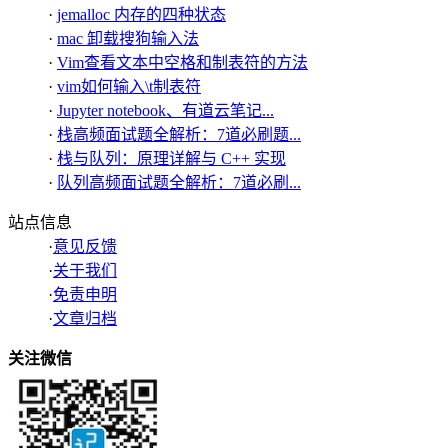
·
jemalloc 内存的四种状态
·
mac 卸载搜狗输入法
·
Vim查看文本中空格和制表符的方法
·
vim如何输入\t制表符
·
Jupyter notebook、有道云笔记...
·
栈高频面试题全解析：7道必刷题...
·
栈与队列：原理详解与 C++ 实现
·
队列高频面试题全解析：7道必刷...
站点信息
·
意见反馈
·
关于我们
·
免责申明
·
文章归档
关注微信