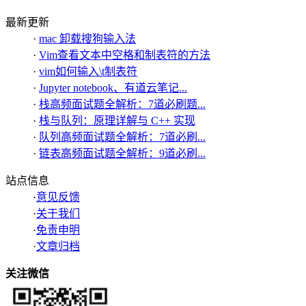
最新更新
·
mac 卸载搜狗输入法
·
Vim查看文本中空格和制表符的方法
·
vim如何输入\t制表符
·
Jupyter notebook、有道云笔记...
·
栈高频面试题全解析：7道必刷题...
·
栈与队列：原理详解与 C++ 实现
·
队列高频面试题全解析：7道必刷...
·
链表高频面试题全解析：9道必刷...
站点信息
·
意见反馈
·
关于我们
·
免责申明
·
文章归档
关注微信