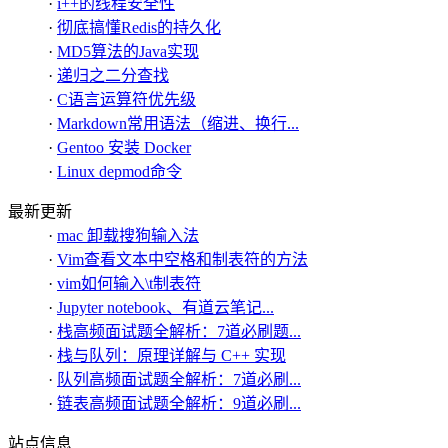
·
i++的线程安全性
·
彻底搞懂Redis的持久化
·
MD5算法的Java实现
·
递归之二分查找
·
C语言运算符优先级
·
Markdown常用语法（缩进、换行...
·
Gentoo 安装 Docker
·
Linux depmod命令
最新更新
·
mac 卸载搜狗输入法
·
Vim查看文本中空格和制表符的方法
·
vim如何输入\t制表符
·
Jupyter notebook、有道云笔记...
·
栈高频面试题全解析：7道必刷题...
·
栈与队列：原理详解与 C++ 实现
·
队列高频面试题全解析：7道必刷...
·
链表高频面试题全解析：9道必刷...
站点信息