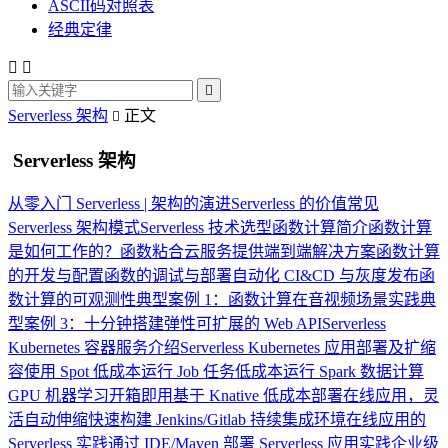
ASCII码对照表
经典定律



Serverless 架构
正文

Serverless 架构
从零入门 Serverless | 架构的演进
Serverless 的价值
常见
Serverless 架构模式
Serverless 技术选型
函数计算简介
函数计算
是如何工作的？
函数粘合云服务提供端到端解决方案
函数计算
的开发与配置
函数的调试与部署
自动化 CI&CD 与灰度发布
函
数计算的可观测性
典型案例 1：函数计算在音视频场景实践
典
型案例 3：十分钟搭建弹性可扩展的 Web API
Serverless
Kubernetes 容器服务介绍
Serverless Kubernetes 应用部署及扩缩
容
使用 Spot 低成本运行 Job 任务
低成本运行 Spark 数据计算
GPU 机器学习开箱即用
基于 Knative 低成本部署在线应用，灵
活自动伸缩
快速构建 Jenkins/Gitlab 持续集成环境
在线应用的
Serverless 实践
通过 IDE/Maven 部署 Serverless 应用实践
企业级