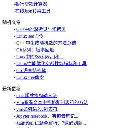
·
银行贷款计算器
·
在线Json转换工具
随机文章
·
C++中的深拷贝与浅拷贝
·
Linux sed命令
·
C++ 中生成随机数的方法总结
·
Git系列：版本回退
·
linux中的&&和&，|和...
·
Linux性能优化实战性能指标和工具
·
Go 语言结构体
·
Linux tree命令
最新更新
·
mac 卸载搜狗输入法
·
Vim查看文本中空格和制表符的方法
·
vim如何输入\t制表符
·
Jupyter notebook、有道云笔记...
·
栈高频面试题全解析：7道必刷题...