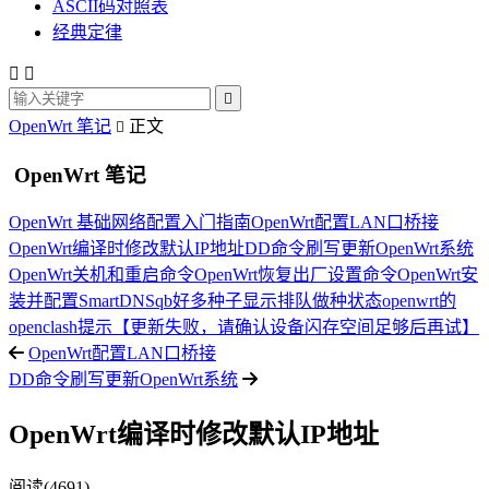
ASCII码对照表
经典定律



OpenWrt 笔记
正文

OpenWrt 笔记
OpenWrt 基础网络配置入门指南
OpenWrt配置LAN口桥接
OpenWrt编译时修改默认IP地址
DD命令刷写更新OpenWrt系统
OpenWrt关机和重启命令
OpenWrt恢复出厂设置命令
OpenWrt安
装并配置SmartDNS
qb好多种子显示排队做种状态
openwrt的
openclash提示【更新失败，请确认设备闪存空间足够后再试】
OpenWrt配置LAN口桥接
DD命令刷写更新OpenWrt系统
OpenWrt编译时修改默认IP地址
阅读(4691)