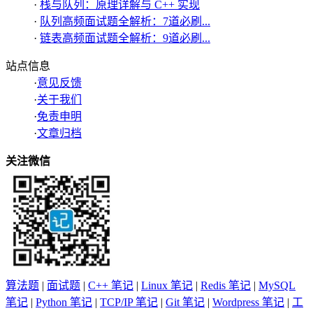
·
栈与队列：原理详解与 C++ 实现
·
队列高频面试题全解析：7道必刷...
·
链表高频面试题全解析：9道必刷...
站点信息
·
意见反馈
·
关于我们
·
免责申明
·
文章归档
关注微信
算法题
|
面试题
|
C++ 笔记
|
Linux 笔记
|
Redis 笔记
|
MySQL
笔记
|
Python 笔记
|
TCP/IP 笔记
|
Git 笔记
|
Wordpress 笔记
|
工