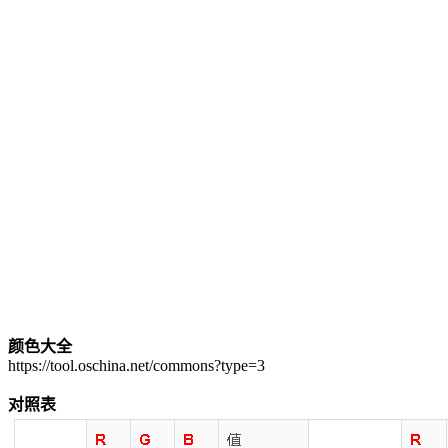
颜色大全
https://tool.oschina.net/commons?type=3
对照表