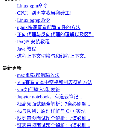
·
Linux gpm命令
·
CPU：别再拿我当搬砖工！
·
Linux pgrep命令
·
nginx快速查看配置文件的方法
·
正向代理与反向代理的理解以及区别
·
PyQt5 安装教程
·
Java 教程
·
进程上下文切换与和线程上下文...
最新更新
·
mac 卸载搜狗输入法
·
Vim查看文本中空格和制表符的方法
·
vim如何输入\t制表符
·
Jupyter notebook、有道云笔记...
·
栈高频面试题全解析：7道必刷题...
·
栈与队列：原理详解与 C++ 实现
·
队列高频面试题全解析：7道必刷...
·
链表高频面试题全解析：9道必刷...