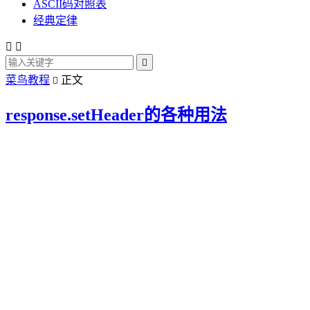
ASCII码对照表
经典定律



菜鸟教程
正文

response.setHeader的各种用法