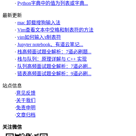
·
Python字典中的值为列表或字典...
最新更新
·
mac 卸载搜狗输入法
·
Vim查看文本中空格和制表符的方法
·
vim如何输入\t制表符
·
Jupyter notebook、有道云笔记...
·
栈高频面试题全解析：7道必刷题...
·
栈与队列：原理详解与 C++ 实现
·
队列高频面试题全解析：7道必刷...
·
链表高频面试题全解析：9道必刷...
站点信息
·
意见反馈
·
关于我们
·
免责申明
·
文章归档
关注微信