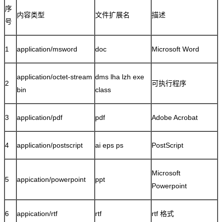
序
内容类型
文件扩展名
描述
号
1
application/msword
doc
Microsoft Word
application/octet-stream
dms lha lzh exe
2
可执行程序
bin
class
3
application/pdf
pdf
Adobe Acrobat
4
application/postscript
ai eps ps
PostScript
Microsoft
5
appication/powerpoint
ppt
Powerpoint
6
appication/rtf
rtf
rtf 格式