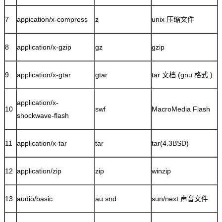
7
appication/x-compress
z
unix 压缩文件
8
application/x-gzip
gz
gzip
9
application/x-gtar
gtar
tar 文档 (gnu 格式 )
application/x-
10
swf
MacroMedia Flash
shockwave-flash
11
application/x-tar
tar
tar(4.3BSD)
12
application/zip
zip
winzip
13
audio/basic
au snd
sun/next 声音文件