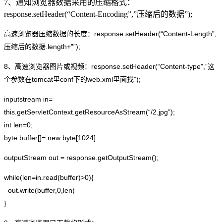
7、通知浏览器数据采用的压缩格式：
response.setHeader(“Content-Encoding”,”压缩后的数据”);
高速浏览器压缩数据的长度：response.setHeader(“Content-Length”,
压缩后的数据.length+””);
8、高速浏览器图片或视频：response.setHeader(“Content-type”,”这
个参数在tomcat里conf下的web.xml里面找”);
inputstream in=
this.getServletContext.getResourceAsStream(“/2.jpg”);
int len=0;
byte buffer[]= new byte[1024]
outputStream out = response.getOutputStream();
while(len=in.read(buffer)>0){
out.write(buffer,0,len)
}