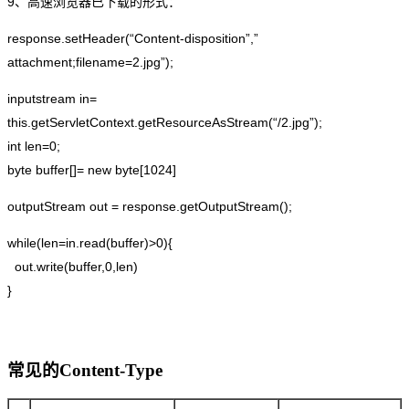
9、高速浏览器已下载的形式：
response.setHeader(“Content-disposition”,”
attachment;filename=2.jpg”);
inputstream in=
this.getServletContext.getResourceAsStream(“/2.jpg”);
int len=0;
byte buffer[]= new byte[1024]
outputStream out = response.getOutputStream();
while(len=in.read(buffer)>0){
out.write(buffer,0,len)
}
常见的Content-Type