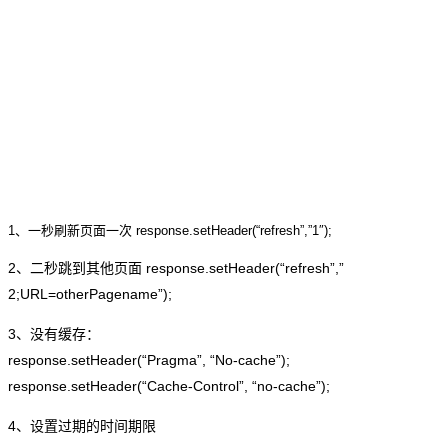
1、一秒刷新页面一次 response.setHeader(“refresh”,”1″);
2、二秒跳到其他页面 response.setHeader(“refresh”,”
2;URL=otherPagename”);
3、没有缓存：
response.setHeader(“Pragma”, “No-cache”);
response.setHeader(“Cache-Control”, “no-cache”);
4、设置过期的时间期限