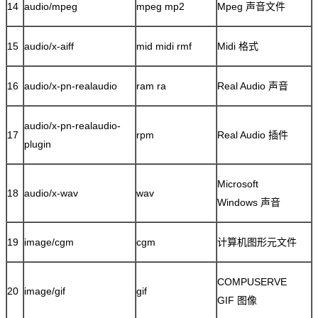
14
audio/mpeg
mpeg mp2
Mpeg 声音文件
15
audio/x-aiff
mid midi rmf
Midi 格式
16
audio/x-pn-realaudio
ram ra
Real Audio 声音
audio/x-pn-realaudio-
17
rpm
Real Audio 插件
plugin
Microsoft
18
audio/x-wav
wav
Windows 声音
19
image/cgm
cgm
计算机图形元文件
COMPUSERVE
20
image/gif
gif
GIF 图像