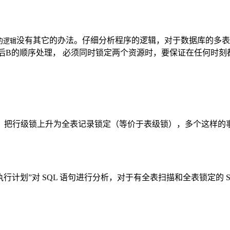
没有其它的办法。仔细分析程序的逻辑，对于数据库的多
的逻辑
后B的顺序处理， 必须同时锁定两个资源时，要保证在任何时
，把行级锁上升为全表记录锁定（等价于表级锁），多个这样的
n “执行计划”对 SQL 语句进行分析，对于有全表扫描和全表锁定的
。