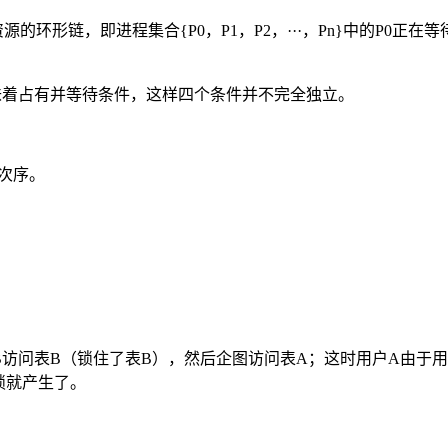
环形链，即进程集合{P0，P1，P2，···，Pn}中的P0正在等
味着占有并等待条件，这样四个条件并不完全独立。
有次序。
B访问表B（锁住了表B），然后企图访问表A；这时用户A由于用
锁就产生了。