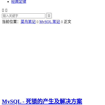
经典定律



当前位置：
菜鸟笔记
MySQL 笔记
正文


MySQL - 死锁的产生及解决方案