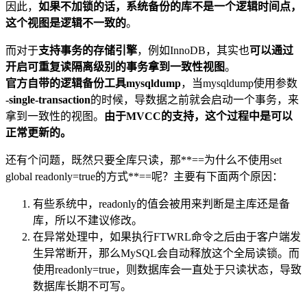
因此，
如果不加锁的话，系统备份的库不是一个逻辑时间点，
这个视图是逻辑不一致的
。
而对于
支持事务的存储引擎
，例如InnoDB，其实也
可以通过
开启可重复读隔离级别的事务拿到一致性视图
。
官方自带的逻辑备份工具mysqldump
，当mysqldump使用参数
-single-transaction
的时候，导数据之前就会启动一个事务，来
拿到一致性的视图。
由于MVCC的支持，这个过程中是可以
正常更新的。
还有个问题，既然只要全库只读，那**==为什么不使用set
global readonly=true的方式**==呢？主要有下面两个原因：
有些系统中，readonly的值会被用来判断是主库还是备
库，所以不建议修改。
在异常处理中，如果执行FTWRL命令之后由于客户端发
生异常断开，那么MySQL会自动释放这个全局读锁。而
使用readonly=true，则数据库会一直处于只读状态，导致
数据库长期不可写。