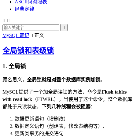
ASCII码对照表
经典定律



MySQL 笔记
正文

全局锁和表级锁
1. 全局锁
顾名思义，
全局锁就是对整个数据库实例加锁
。
MySQL提供了一个加全局读锁的方法，命令是
Flush tables
with read lock
（FTWRL）。当使用了这个命令，整个数据库
都处于只读状态，
下列几种线程会被阻塞
：
数据更新语句（增删改）
数据定义语句（创建表，修改表结构等）、
更新类事务的提交语句