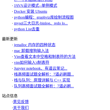
·
JAVA设计模式--单例模式
·
Docker 安装 Ubuntu
·
python编程：graphviz库绘制流程图
·
mysql三大日志-binlog、redo lo...
·
python List去重
最新更新
·
jemalloc 内存的四种状态
·
mac 卸载搜狗输入法
·
Vim查看文本中空格和制表符的方法
·
vim如何输入\t制表符
·
Jupyter notebook、有道云笔记...
·
栈高频面试题全解析：7道必刷题...
·
栈与队列：原理详解与 C++ 实现
·
队列高频面试题全解析：7道必刷...
站点信息
·
意见反馈
·
关于我们