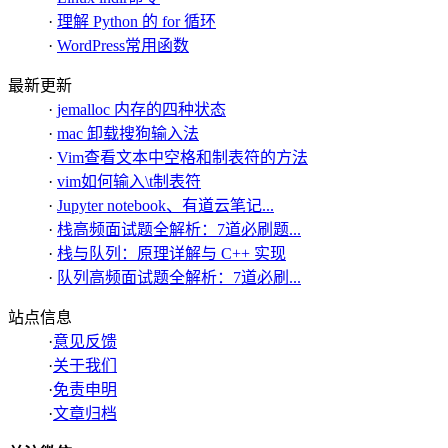
·
理解 Python 的 for 循环
·
WordPress常用函数
最新更新
·
jemalloc 内存的四种状态
·
mac 卸载搜狗输入法
·
Vim查看文本中空格和制表符的方法
·
vim如何输入\t制表符
·
Jupyter notebook、有道云笔记...
·
栈高频面试题全解析：7道必刷题...
·
栈与队列：原理详解与 C++ 实现
·
队列高频面试题全解析：7道必刷...
站点信息
·
意见反馈
·
关于我们
·
免责申明
·
文章归档