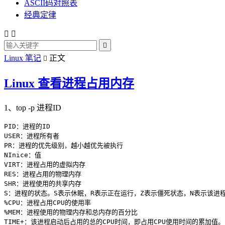
ASCII码对照表
经典定律



Linux 笔记
正文

Linux 查看进程占用内存
1、top -p 进程ID
PID：进程的ID

USER：进程所有者

PR：进程的优先级别，越小越优先被执行

NInice：值

VIRT：进程占用的虚拟内存

RES：进程占用的物理内存

SHR：进程使用的共享内存

S：进程的状态。S表示休眠，R表示正在运行，Z表示僵死状态，N表示该进程
%CPU：进程占用CPU的使用率

%MEM：进程使用的物理内存和总内存的百分比

TIME+：该进程启动后占用的总的CPU时间，即占用CPU使用时间的累加值。
