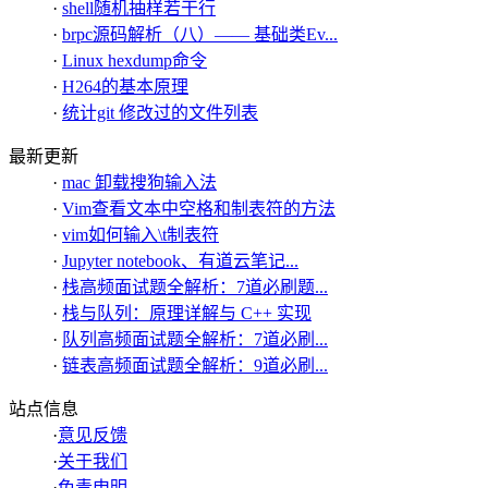
·
shell随机抽样若干行
·
brpc源码解析（八）—— 基础类Ev...
·
Linux hexdump命令
·
H264的基本原理
·
统计git 修改过的文件列表
最新更新
·
mac 卸载搜狗输入法
·
Vim查看文本中空格和制表符的方法
·
vim如何输入\t制表符
·
Jupyter notebook、有道云笔记...
·
栈高频面试题全解析：7道必刷题...
·
栈与队列：原理详解与 C++ 实现
·
队列高频面试题全解析：7道必刷...
·
链表高频面试题全解析：9道必刷...
站点信息
·
意见反馈
·
关于我们
·
免责申明