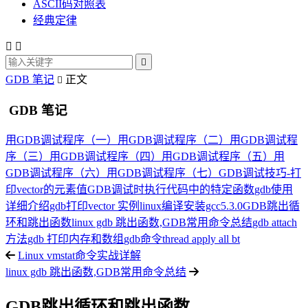
ASCII码对照表
经典定律



GDB 笔记
正文

GDB 笔记
用GDB调试程序（一）
用GDB调试程序（二）
用GDB调试程
序（三）
用GDB调试程序（四）
用GDB调试程序（五）
用
GDB调试程序（六）
用GDB调试程序（七）
GDB调试技巧-打
印vector的元素值
GDB调试时执行代码中的特定函数
gdb使用
详细介绍
gdb打印vector 实例
linux编译安装gcc5.3.0
GDB跳出循
环和跳出函数
linux gdb 跳出函数,GDB常用命令总结
gdb attach
方法
gdb 打印内存和数组
gdb命令thread apply all bt
Linux vmstat命令实战详解
linux gdb 跳出函数,GDB常用命令总结
GDB跳出循环和跳出函数