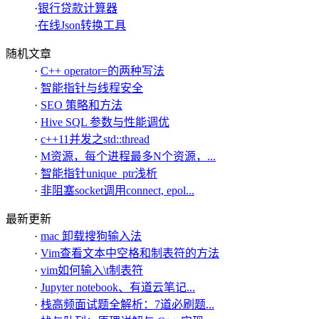
·
银行贷款计算器
·
在线Json转换工具
随机文章
·
C++ operator=的两种写法
·
智能指针与线程安全
·
SEO 策略和方法
·
Hive SQL 参数与性能调优
·
c++11并发之std::thread
·
M资源，每个进程最多N个资源，...
·
智能指针unique_ptr浅析
·
非阻塞socket调用connect, epol...
最新更新
·
mac 卸载搜狗输入法
·
Vim查看文本中空格和制表符的方法
·
vim如何输入\t制表符
·
Jupyter notebook、有道云笔记...
·
栈高频面试题全解析：7道必刷题...