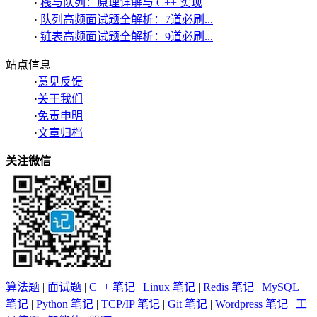
·
栈与队列：原理详解与 C++ 实现
·
队列高频面试题全解析：7道必刷...
·
链表高频面试题全解析：9道必刷...
站点信息
·
意见反馈
·
关于我们
·
免责申明
·
文章归档
关注微信
算法题
|
面试题
|
C++ 笔记
|
Linux 笔记
|
Redis 笔记
|
MySQL
笔记
|
Python 笔记
|
TCP/IP 笔记
|
Git 笔记
|
Wordpress 笔记
|
工