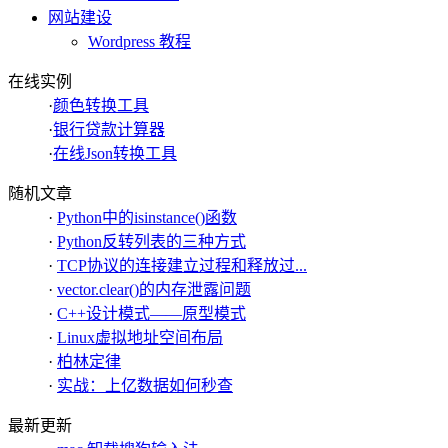
网站建设
Wordpress 教程
在线实例
·
颜色转换工具
·
银行贷款计算器
·
在线Json转换工具
随机文章
·
Python中的isinstance()函数
·
Python反转列表的三种方式
·
TCP协议的连接建立过程和释放过...
·
vector.clear()的内存泄露问题
·
C++设计模式——原型模式
·
Linux虚拟地址空间布局
·
柏林定律
·
实战：上亿数据如何秒查
最新更新