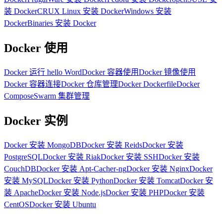
装 Docker
CRUX Linux 安装 Docker
Windows 安装
Docker
Binaries 安装 Docker
Docker 使用
Docker 运行 hello Word
Docker 容器使用
Docker 镜像使用
Docker 容器连接
Docker 仓库管理
Docker Dockerfile
Docker
Compose
Swarm 集群管理
Docker 实例
Docker 安装 MongoDB
Docker 安装 Reids
Docker 安装
PostgreSQL
Docker 安装 Riak
Docker 安装 SSH
Docker 安装
CouchDB
Docker 安装 Apt-Cacher-ng
Docker 安装 Nginx
Docker
安装 MySQL
Docker 安装 Python
Docker 安装 Tomcat
Docker 安
装 Apache
Docker 安装 Node.js
Docker 安装 PHP
Docker 安装
CentOS
Docker 安装 Ubuntu