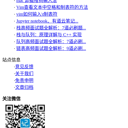
·
mac 卸载搜狗输入法
·
Vim查看文本中空格和制表符的方法
·
vim如何输入\t制表符
·
Jupyter notebook、有道云笔记...
·
栈高频面试题全解析：7道必刷题...
·
栈与队列：原理详解与 C++ 实现
·
队列高频面试题全解析：7道必刷...
·
链表高频面试题全解析：9道必刷...
站点信息
·
意见反馈
·
关于我们
·
免责申明
·
文章归档
关注微信