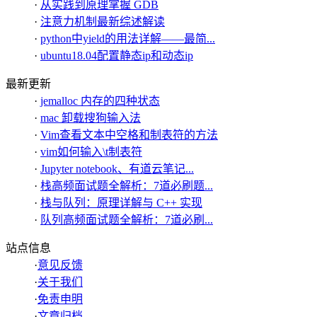
·
从实践到原理掌握 GDB
·
注意力机制最新综述解读
·
python中yield的用法详解——最简...
·
ubuntu18.04配置静态ip和动态ip
最新更新
·
jemalloc 内存的四种状态
·
mac 卸载搜狗输入法
·
Vim查看文本中空格和制表符的方法
·
vim如何输入\t制表符
·
Jupyter notebook、有道云笔记...
·
栈高频面试题全解析：7道必刷题...
·
栈与队列：原理详解与 C++ 实现
·
队列高频面试题全解析：7道必刷...
站点信息
·
意见反馈
·
关于我们
·
免责申明
·
文章归档