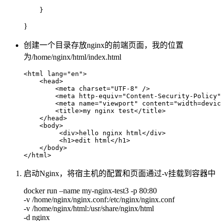
}
创建一个目录存放nginx的前端页面，我的位置
为/home/nginx/html/index.html
<html lang="en">

    <head>

    	<meta charset="UTF-8" />

        <meta http-equiv="Content-Security-Policy"
        <meta name="viewport" content="width=devic
        <title>my nginx test</title>

    </head>

    <body>

         <div>hello nginx html</div>

         <h1>edit html</h1>

    </body>

启动Nginx，将宿主机的配置和页面通过-v挂载到容器中
docker run –name my-nginx-test3 -p 80:80
-v /home/nginx/nginx.conf:/etc/nginx/nginx.conf
-v /home/nginx/html:/usr/share/nginx/html
-d nginx