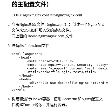
的主配置文件）
COPY nginx/nginx.conf /etc/nginx/nginx.conf
准备Nginx配置文件（nginx.conf）：创建一个Nginx配置
文件来定义如何服务您的静态文件。
同上面的 /home/nginx/nginx.conf 文件
准备dist/index.html文件
<html lang="en">

    <head>

    	<meta charset="UTF-8" />

        <meta http-equiv="Content-Security-Policy"
        <meta name="viewport" content="width=devic
        <title>dockerfile nginx test</title>

    </head>

    <body>

         <div>hello use dockerfile nginx html</div
    </body>

构建和运行Docker容器：使用Dockerfile和Nginx配置文
件构建Docker镜像，并运行容器。