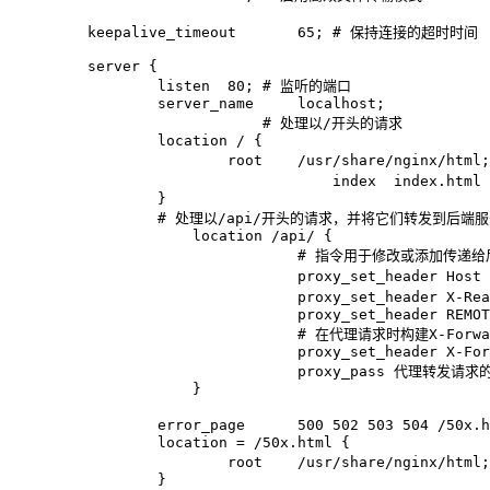
    keepalive_timeout       65; # 保持连接的超时时间

    server {

            listen  80; # 监听的端口

            server_name     localhost;

			# 处理以/开头的请求

            location / {

                    root    /usr/share/nginx/
        			index  index.html index.htm; 	# 默认文件（从root目录下找）

            }

            # 处理以/api/开头的请求，并将它们转发到后端服
           	location /api/ {

		            # 指令用于修改或添加传递给后端服务器的请求头。

		            proxy_set_header Host $http_host; # 请求头中的Host字段的值

		            proxy_set_header X-Real-IP $remote_addr; # 发起请求的客户端的IP地址

		            proxy_set_header REMOTE-HOST $remote_addr;

		            # 在代理请求时构建X-Forwarded-For头（用于追踪请求的原始IP地址，可包含多个）

		            proxy_set_header X-Forwarded-For $proxy_add_x_forwarded_for; 

		            proxy_pass 代理转发请求的目标地址;  # 后端地址

	        }

            error_page      500 502 503 504 /50x
            location = /50x.html {

                    root    /usr/share/nginx/ht
            }
