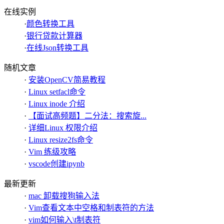
在线实例
·
颜色转换工具
·
银行贷款计算器
·
在线Json转换工具
随机文章
·
安装OpenCV简易教程
·
Linux setfacl命令
·
Linux inode 介绍
·
【面试高频题】二分法：搜索旋...
·
详细Linux 权限介绍
·
Linux resize2fs命令
·
Vim 练级攻略
·
vscode创建ipynb
最新更新
·
mac 卸载搜狗输入法
·
Vim查看文本中空格和制表符的方法
·
vim如何输入\t制表符