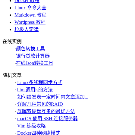
Docker 教程
Linux 命令大全
Markdown 教程
Wordpress 教程
垃圾人定律
在线实例
·
颜色转换工具
·
银行贷款计算器
·
在线Json转换工具
随机文章
·
Linux多线程同步方式
·
html调用js的方法
·
如何给发表一定时间内文章添加...
·
详解几种常见的RAID
·
群晖双硬盘互备的最优方法
·
macOS 使用 SSH 连接服务器
·
Vim 练级攻略
·
Docker四种网络模式