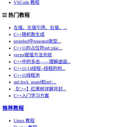
VSCode 教程
热门教程
左值、左值引用、右值、...
C++随机数生成
protobuf中repeated类型...
C++11的占位符std::plac...
vector赋值方法总结
C++中的多态——理解虚函...
C++11/14线程--线程的创...
C++11线程池
std::lock_guard和std::...
【C++】红黑树详解并封...
C++入门学习方案
推荐教程
Linux 教程