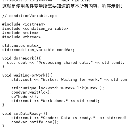
这就是使用条件变量所需要知道的基本所有内容，程序示例：
// conditionVariable.cpp

#include <iostream>

#include <condition_variable>

#include <mutex>

#include <thread>

std::mutex mutex_;

std::condition_variable condVar;

void doTheWork(){

  std::cout << "Processing shared data." << std::endl;

}

void waitingForWork(){

    std::cout << "Worker: Waiting for work." << std::en
    std::unique_lock<std::mutex> lck(mutex_);

    condVar.wait(lck);

    doTheWork();

    std::cout << "Work done." << std::endl;

}

void setDataReady(){

    std::cout << "Sender: Data is ready."  << std::endl
    condVar.notify_one();

}
