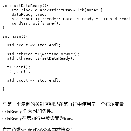
void setDataReady(){

    std::lock_guard<std::mutex> lck(mutex_);

    dataReady=true;

    std::cout << "Sender: Data is ready."  << std::endl
    condVar.notify_one();

}

int main(){

  std::cout << std::endl;

  std::thread t1(waitingForWork);

  std::thread t2(setDataReady);

  t1.join();

  t2.join();

  std::cout << std::endl;

}

与第一个示例的关键区别是在第11行中使用了一个布尔变量
dataReady 作为附加条件。
dataReady在第28行中被设置为true。
它在函数waitingForWork中被检查：