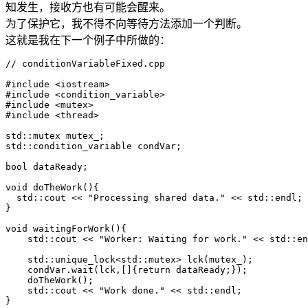
知发生，接收方也有可能会醒来。
为了保护它，我不得不向等待方法添加一个判断。
这就是我在下一个例子中所做的：
// conditionVariableFixed.cpp

#include <iostream>

#include <condition_variable>

#include <mutex>

#include <thread>

std::mutex mutex_;

std::condition_variable condVar;

bool dataReady;

void doTheWork(){

  std::cout << "Processing shared data." << std::endl;

}

void waitingForWork(){

    std::cout << "Worker: Waiting for work." << std::en
    std::unique_lock<std::mutex> lck(mutex_);

    condVar.wait(lck,[]{return dataReady;});

    doTheWork();

    std::cout << "Work done." << std::endl;

}
