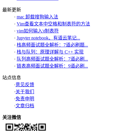
最新更新
·
mac 卸载搜狗输入法
·
Vim查看文本中空格和制表符的方法
·
vim如何输入\t制表符
·
Jupyter notebook、有道云笔记...
·
栈高频面试题全解析：7道必刷题...
·
栈与队列：原理详解与 C++ 实现
·
队列高频面试题全解析：7道必刷...
·
链表高频面试题全解析：9道必刷...
站点信息
·
意见反馈
·
关于我们
·
免责申明
·
文章归档
关注微信