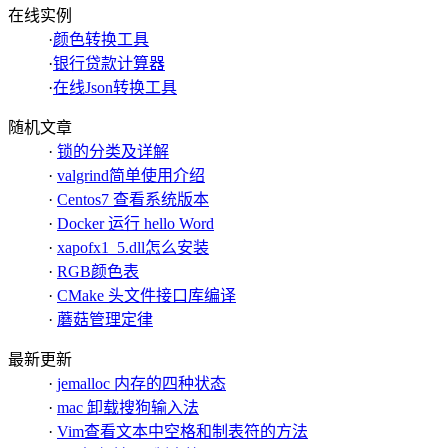
在线实例
·
颜色转换工具
·
银行贷款计算器
·
在线Json转换工具
随机文章
·
锁的分类及详解
·
valgrind简单使用介绍
·
Centos7 查看系统版本
·
Docker 运行 hello Word
·
xapofx1_5.dll怎么安装
·
RGB颜色表
·
CMake 头文件接口库编译
·
蘑菇管理定律
最新更新
·
jemalloc 内存的四种状态
·
mac 卸载搜狗输入法
·
Vim查看文本中空格和制表符的方法