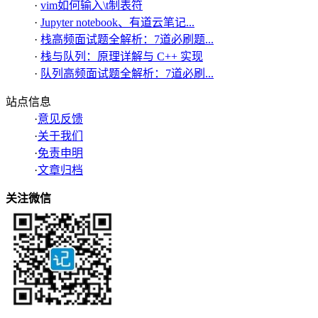
·
vim如何输入\t制表符
·
Jupyter notebook、有道云笔记...
·
栈高频面试题全解析：7道必刷题...
·
栈与队列：原理详解与 C++ 实现
·
队列高频面试题全解析：7道必刷...
站点信息
·
意见反馈
·
关于我们
·
免责申明
·
文章归档
关注微信