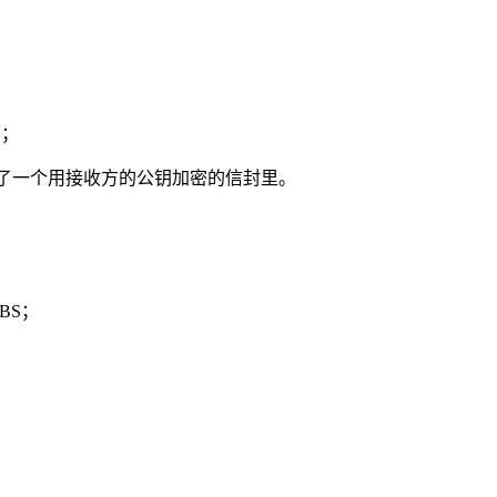
E；
装进了一个用接收方的公钥加密的信封里。
BS；