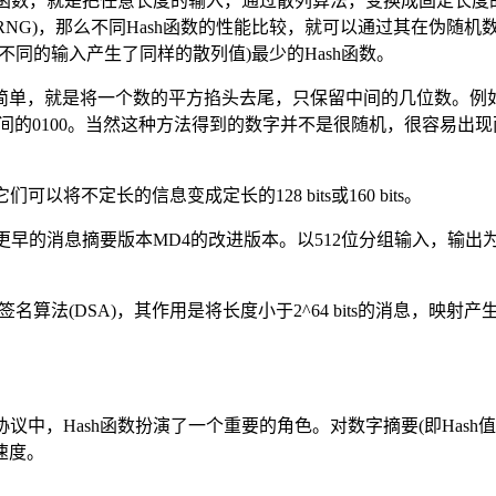
散列函数，就是把任意长度的输入，通过散列算法，变换成固定长度
enerator，PRNG)，那么不同Hash函数的性能比较，就可以通过
不同的输入产生了同样的散列值)最少的Hash函数。
简单，就是将一个数的平方掐头去尾，只保留中间的几位数。例如，
到中间的0100。当然这种方法得到的数字并不是很随机，很容易出
以将不定长的信息变成定长的128 bits或160 bits。
在1991年对更早的消息摘要版本MD4的改进版本。以512位分组输入，输出为4
用于数字签名算法(DSA)，其作用是将长度小于2^64 bits的消息，映射产生
议中，Hash函数扮演了一个重要的角色。对数字摘要(即Has
速度。