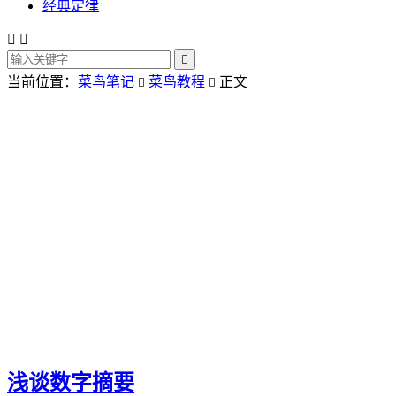
经典定律



当前位置：
菜鸟笔记
菜鸟教程
正文


浅谈数字摘要