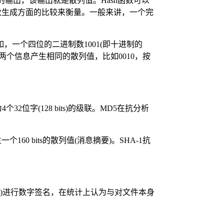
的输出，该输出就是散列值。Hash函数可以
其在伪随机数生成方面的比较来衡量。一般来讲，一个完
一个四位的二进制数1001(即十进制的
现两个信息产生相同的散列值，比如0010，按
个32位字(128 bits)的级联。MD5在抗分析
一个160 bits的散列值(消息摘要)。SHA-1抗
h值)进行数字签名，在统计上认为与对文件本身