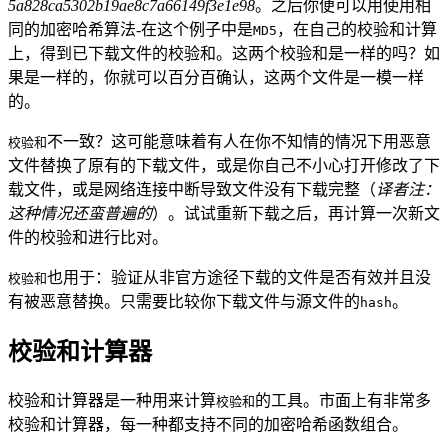
5a828ca5302b19ae8c7a66149f3e1e98
。之后你便可以用使用相
同的加密哈希算法-在这个例子中是
，在自己的校验和计算
MD5
上，得到已下载文件的校验和。这两个校验和是一样的吗？如
果是一样的，你就可以百分百确认，这两个文件是一模一样
的。
不一致？这可能意味着有人在你不知情的情况下用恶意
校验和
文件替换了原有的下载文件，或是你自己不小心打开修改了下
载文件，或是网络连接中断导致文件没有下载完整（
译者注：
这种情况还蛮普遍的
）。试试重新下载之后，再计算一次新文
件的校验和进行比对。
也用于：验证从非官方途径下载的文件是否有效并且没
校验和
有被恶意替换。只需要比较你下载文件与源文件的
。
hash
校验和计算器
校验和计算器是一种用来计算
的工具。市面上有非常多
校验和
校验和计算器，每一种都支持不同的加密哈希函数组合。