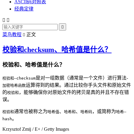
ASCII码对照表
经典定律



菜鸟教程
正文

校验和checksum、哈希值是什么？
校验和、哈希值是什么？
–
是对一组数据（通常是一个文件）进行算法-
校验和
checksum
运算得到的结果。通过比较你手头文件和原始文件
加密哈希函数
的
，能够确保你对原始文件的拷贝是真的并且不存在错
校验和
误。
通常也被称之为
、
、
，或简称为
–
校验和
哈希值
哈希和
哈希码
哈希
。
hash
Krzysztof Zmij / E+ / Getty Images