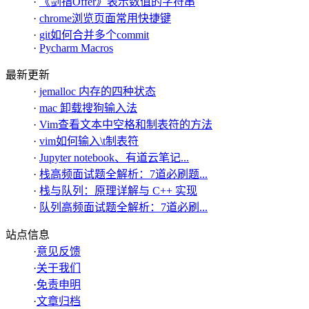
·
《剑指Offer》表示数值的字符串
·
chrome浏览页面常用快捷键
·
git如何合并多个commit
·
Pycharm Macros
最新更新
·
jemalloc 内存的四种状态
·
mac 卸载搜狗输入法
·
Vim查看文本中空格和制表符的方法
·
vim如何输入\t制表符
·
Jupyter notebook、有道云笔记...
·
栈高频面试题全解析：7道必刷题...
·
栈与队列：原理详解与 C++ 实现
·
队列高频面试题全解析：7道必刷...
站点信息
·
意见反馈
·
关于我们
·
免责申明
·
文章归档